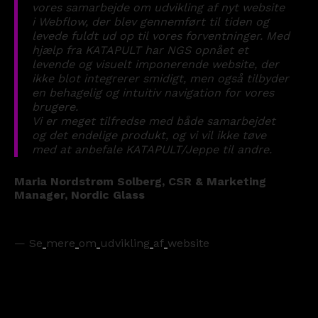
vores
samarbejde
om
udvikling
af
nyt
website
i
Webflow,
der
blev
gennemført
til
tiden
og
levede
fuldt
ud
op
til
vores
forventninger.
Med
hjælp
fra
KATAPULT
har
NGS
opnået
et
levende
og
visuelt
imponerende
website,
der
ikke
blot
integrerer
smidigt,
men
også
tilbyder
en
behagelig
og
intuitiv
navigation
for
vores
brugere.
Vi
er
meget
tilfredse
med
både
samarbejdet
og
det
endelige
produkt,
og
vi
vil
ikke
tøve
med
at
anbefale
KATAPULT/Jeppe
til
andre.
Maria
Nordstrøm
Solberg,
CSR
&
Marketing
Manager,
Nordic
Glass
—
Se
mere
om
udvikling
af
website