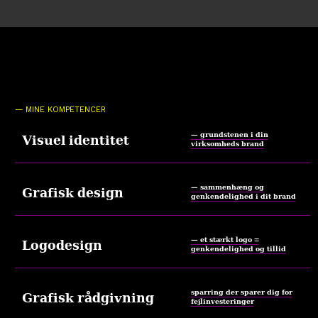
— MINE KOMPETENCER
— grundstenen i din
Visuel identitet
virksomheds brand
— sammenhæng og
Grafisk design
genkendelighed i dit brand
— et stærkt logo =
Logodesign
genkendelighed og tillid
sparring der sparer dig for
Grafisk rådgivning
fejlinvesteringer