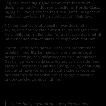
Jeg
har
været
rigtig
glad
for
at
være
med
til
at
designe
og
udvikle
det
nye
website
for
Nordic
Glass,
og
jeg
er
virkelig
tilfreds
med
resultatet.
Designet
af
websitet
blev
lavet
i
Figma
og
bygget
i
Webflow.
Når
der
skal
laves
et
website,
hvor
designet
er
i
fokus,
er
Webflow
ideelt
at
bruge,
da
det
giver
stor
fleksibilitet
og
muligheden
for
at
tilpasse
designet
til
alle
enheder,
hvilket
sikrer
et
responsivt
resultat.
For
en
kunde
som
Nordic
Glass,
der
blandt
andet
arbejder
med
Bjarke
Ingels,
er
det
afgørende,
at
designet
afspejler
virksomhedens
høje
standarder.
Det
har
været
et
rigtig
spændende
samarbejde
med
Morten
Thomsen
og
Maria
Solberg,
og
jeg
er
virkelig
stolt
af
at
have
været
med
til
at
skabe
et
website,
der
matcher
deres
vision
om
at
bringe
innovative
arkitektoniske
løsninger
til
live.
Vi
har
haft
en
yderst
positiv
oplevelse
med