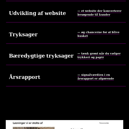
— et website der konverterer
Udvikling af website
besøgende til kunder
— øg chancerne for at blive
Tryksager
husket
— tænk grønt når du vælger
Bæredygtige tryksager
trykkeri og papir
— signalværdien i en
Årsrapport
årsrapport er afgørende