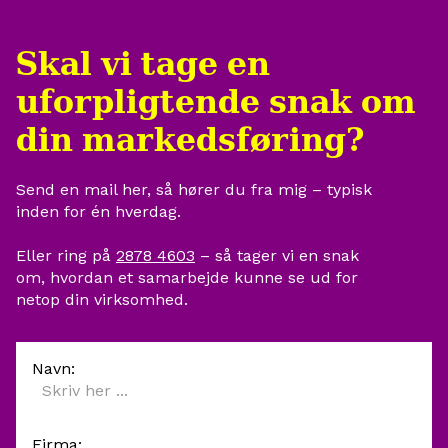
ideer til indretning, facade, og i 
topklasse.

det hele taget været en rigtig 
Af egne interne årsager er 
Skal vi tage en
god sparring. Vi vil til enhver 
siden desværre endnu ikke
tid anbefale KATAPULT, til dem 
publiceret, da det strategis
uforpligtende snak om
der ønsker noget personligt og 
indhold endnu ikke er på 
lækkert 😋 
plads. Dette er dog på vore
din markedsføring?
egne skuldre at løse, og sk
ikke lægge Jeppe til last. 
Send en mail her, så hører du fra mig – typisk 
inden for én hverdag.
Eller ring på 
2878 4603
 – så tager vi en snak 
om, hvordan et samarbejde kunne se ud for 
netop din virksomhed.
Navn:
Firma: