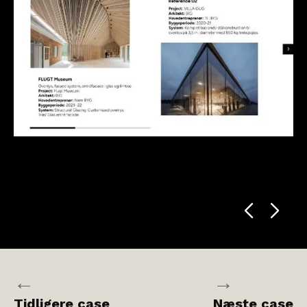
←
→
Tidligere case
Næste case