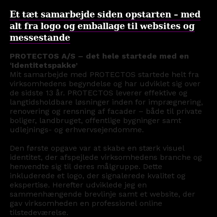
Et tæt samarbejde siden opstarten – med
alt fra logo og emballage til websites og
messestande
PROTECTOS
A/S
–
det
hele
startede
med
en
‘Identitetspakke’
Mit
samarbejde
med
PROTECTOS
startede
helt
fra
virksomhedens
begyndelse
og
har
udviklet
sig
over
de
sidste
13
år.
PROTECTOS
leverer
effektive
og
langtidsholdbare
løsninger
inden
for
imprægnering,
renovering
og
rensning
af
facader
–
både
til
private
boliger,
landbruget,
offentlige
bygninger
samt
udlejnings-
og
erhvervsejendomme.
Den
første
opgave
var
at
skabe
en
stærk
visuel
identitet,
der
afspejlede
virksomhedens
branche
og
henvendte
sig
til
deres
målgruppe.
Dette
inkluderede
et
logo,
der
signalerede
kvalitet
og
ekspertise.
Herefter
udviklede
jeg
en
sammenhængende
brevlinje
samt
et
website,
der
gav
virksomheden
en
professionel
online
tilstedeværelse.