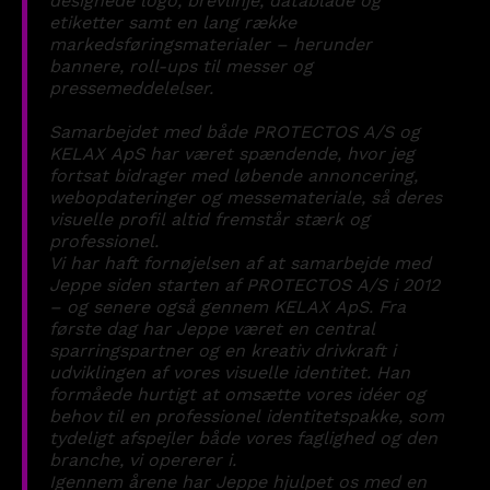
designede
logo,
brevlinje,
datablade
og
etiketter
samt
en
lang
række
markedsføringsmaterialer
–
herunder
bannere,
roll-ups
til
messer
og
pressemeddelelser.
Samarbejdet
med
både
PROTECTOS
A/S
og
KELAX
ApS
har
været
spændende,
hvor
jeg
fortsat
bidrager
med
løbende
annoncering,
webopdateringer
og
messemateriale,
så
deres
visuelle
profil
altid
fremstår
stærk
og
professionel.
Vi
har
haft
fornøjelsen
af
at
samarbejde
med
Jeppe
siden
starten
af
PROTECTOS
A/S
i
2012
–
og
senere
også
gennem
KELAX
ApS.
Fra
første
dag
har
Jeppe
været
en
central
sparringspartner
og
en
kreativ
drivkraft
i
udviklingen
af
vores
visuelle
identitet.
Han
formåede
hurtigt
at
omsætte
vores
idéer
og
behov
til
en
professionel
identitetspakke,
som
tydeligt
afspejler
både
vores
faglighed
og
den
branche,
vi
opererer
i.
Igennem
årene
har
Jeppe
hjulpet
os
med
en