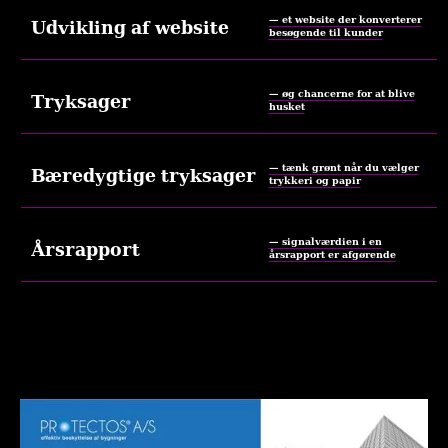
— et website der konverterer
Udvikling af website
besøgende til kunder
— øg chancerne for at blive
Tryksager
husket
— tænk grønt når du vælger
Bæredygtige tryksager
trykkeri og papir
— signalværdien i en
Årsrapport
årsrapport er afgørende