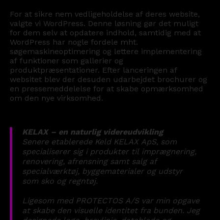
For
at
sikre
nem
vedligeholdelse
af
deres
website,
valgte
vi
WordPress.
Denne
løsning
gør
det
muligt
for
dem
selv
at
opdatere
indhold,
samtidig
med
at
WordPress
har
nogle
fordele
mht.
søgemaskineoptimering
og
lettere
implementering
af
funktioner
som
gallerier
og
produktpræsentationer.
Efter
lanceringen
af
websitet
blev
der
desuden
udarbejdet
brochurer
og
en
pressemeddelelse
for
at
skabe
opmærksomhed
om
den
nye
virksomhed.
KELAX
–
en
naturlig
videreudvikling
Senere
etablerede
Keld
KELAX
ApS,
som
specialiserer
sig
i
produkter
til
imprægnering,
renovering,
afrensning
samt
salg
af
specialværktøj,
byggematerialer
og
udstyr
som
sko
og
regntøj.
Ligesom
med
PROTECTOS
A/S
var
min
opgave
at
skabe
den
visuelle
identitet
fra
bunden.
Jeg