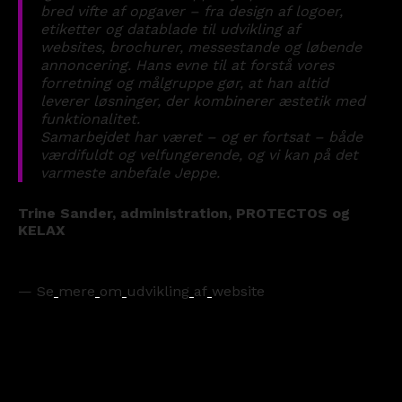
bred
vifte
af
opgaver
–
fra
design
af
logoer,
etiketter
og
datablade
til
udvikling
af
websites,
brochurer,
messestande
og
løbende
annoncering.
Hans
evne
til
at
forstå
vores
forretning
og
målgruppe
gør,
at
han
altid
leverer
løsninger,
der
kombinerer
æstetik
med
funktionalitet.
Samarbejdet
har
været
–
og
er
fortsat
–
både
værdifuldt
og
velfungerende,
og
vi
kan
på
det
varmeste
anbefale
Jeppe.
Trine
Sander,
administration,
PROTECTOS
og
KELAX
—
Se
mere
om
udvikling
af
website