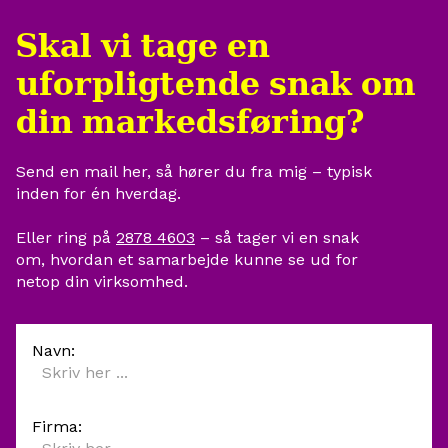
det hele taget været en rigtig 
Af egne interne årsager er 
Skal vi tage en
god sparring. Vi vil til enhver 
siden desværre endnu ikke
tid anbefale KATAPULT, til dem 
publiceret, da det strategis
uforpligtende snak om
der ønsker noget personligt og 
indhold endnu ikke er på 
lækkert 😋 
plads. Dette er dog på vore
din markedsføring?
egne skuldre at løse, og sk
ikke lægge Jeppe til last. 
Send en mail her, så hører du fra mig – typisk 
inden for én hverdag.
Eller ring på 
2878 4603
 – så tager vi en snak 
om, hvordan et samarbejde kunne se ud for 
netop din virksomhed.
Navn:
Firma: